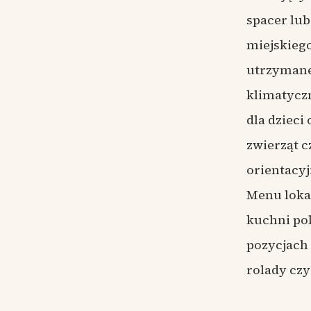
spacer lub
dotyczący
miejskiego
oraz zaan
utrzymane
się głosy ws
klimatyczn
poprawy o
dla dzieci
oraz dbało
zwierząt c
dań. Przy o
orientacy
ośmiuset
Menu loka
miejscem,
kuchni pol
kulinariów
pozycjach t
sposób nie
rolady czy