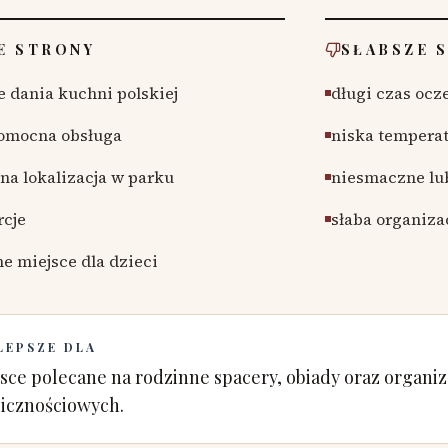
E STRONY
SŁABSZE 
 dania kuchni polskiej
długi czas ocz
pomocna obsługa
niska temperat
jna lokalizacja w parku
niesmaczne lu
rcje
słaba organiza
ne miejsce dla dzieci
LEPSZE DLA
sce polecane na rodzinne spacery, obiady oraz organiz
licznościowych.