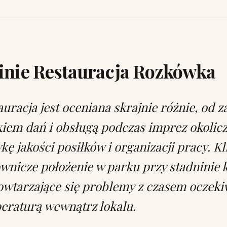
inie Restauracja Rozkówka
auracja jest oceniana skrajnie różnie, od
iem dań i obsługą podczas imprez okolic
kę jakości posiłków i organizacji pracy. Kl
wnicze położenie w parku przy stadninie k
owtarzające się problemy z czasem oczeki
eraturą wewnątrz lokalu.