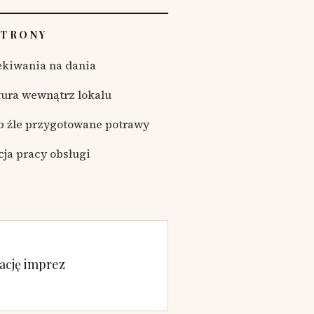
STRONY
ekiwania na dania
ura wewnątrz lokalu
b źle przygotowane potrawy
cja pracy obsługi
ację imprez