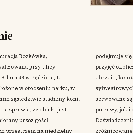
mie
auracja Rozkówka,
muje się również organizacji
kalizowana przy ulicy
jęć okolicznościowych, w tym
Kilara 48 w Będzinie, to
 komunii oraz imprez
ołożone w otoczeniu parku, w
owych, podczas których
im sąsiedztwie stadniny koni.
ne są zarówno klasyczne
 ta sprawia, że obiekt jest
jak i dania autorskie.
ierany przez gości
 odwiedzających są jednak
h przestrzeni na niedzielny
ne – obok pozytywnych opinii