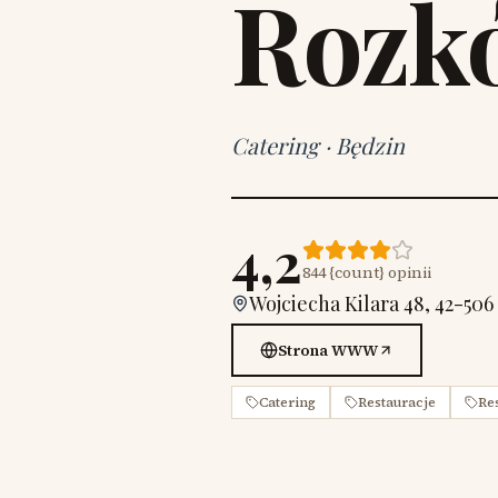
Rozk
Catering
·
Będzin
4,2
844
{count} opinii
Wojciecha Kilara 48, 42-506
Strona WWW
Catering
Restauracje
Re