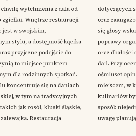
 chwilę wytchnienia z dala od
ch smaku serwowanych porcji
 zgiełku. Wnętrze restauracji
gażowania obsługi, pojawiają
 jest w swojskim,
kazujące na potrzebę
ym stylu, a dostępność kącika
rganizacji pracy personelu
 oraz przyjazne podejście do
ści o standardy serwowanych
zynią to miejsce punktem
cenie 4.2 na podstawie ponad
jnym dla rodzinnych spotkań.
 opinii, lokal pozostaje
lu koncentruje się na daniach
 w którym jakość obsługi i
skiej, w tym na tradycyjnych
 bywa oceniana przez gości w
akich jak rosół, kluski śląskie,
jednolity, co warto wziąć pod
 zalewajka. Restauracja
uwagę planują