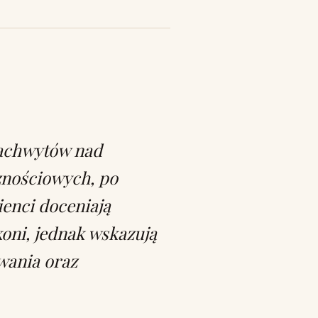
 zachwytów nad
znościowych, po
ienci doceniają
oni, jednak wskazują
wania oraz