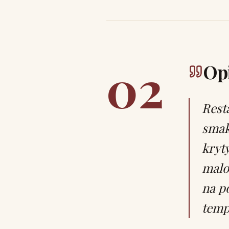
02
Op
Rest
smak
kryty
malo
na p
temp