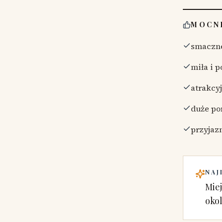
MOCN
smaczne
miła i 
atrakcy
duże po
przyjaz
NAJ
Miej
oko