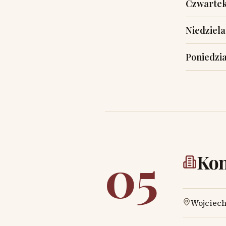
Czwarte
Niedziela
Poniedzi
05
Kon
Wojciecha